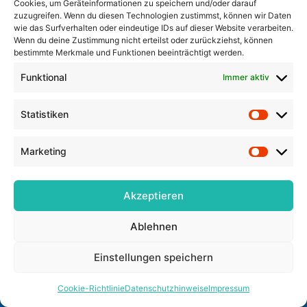
Cookies, um Geräteinformationen zu speichern und/oder darauf
zuzugreifen. Wenn du diesen Technologien zustimmst, können wir Daten
wie das Surfverhalten oder eindeutige IDs auf dieser Website verarbeiten.
Wenn du deine Zustimmung nicht erteilst oder zurückziehst, können
bestimmte Merkmale und Funktionen beeinträchtigt werden.
codo – Das Daten-Tool für Mentoringprojekte.
Einfache Koordinierung von sozialen Mentoringprojekten
Funktional
Immer aktiv
Links
Statistiken
Statisti
Kontakt
Marketing
Impressum
Marketi
Datenschutzhinweise
Cookie-Richtlinie (EU)
Akzeptieren
Ablehnen
Einstellungen speichern
G
i
Cookie-Richtlinie
Datenschutzhinweise
Impressum
t